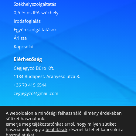
Székhelyszolgáltatás
0,5 %-os IPA
székhely
Irodafoglalás
Egyéb szolgáltatások
Árlista
Kapcsolat
Elérhetőség
Cégjegyző Büro Kft.
1184 Budapest, Aranyeső utca 8.
+36 70 415 6544
cegjegyzo@gmail.com
Kövessen minket:
A weboldalon a minőségi felhasználói élmény érdekében
sütiket használunk.
Ismerje meg tájékoztatónkat arról, hogy milyen sütiket
használunk, vagy a
beállítások
résznél ki lehet kapcsolni a
használatukat.