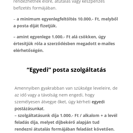
rendezhetnek előre, átutalás vagy készpénzes
befizetés formájában.
–
a minimum egyenlegfeltöltés 10.000.- Ft, melyből
a posta díját fizetjük.
–
amint egyenlege 1.000.- Ft alá csökken, úgy
értesítjük róla a szerződésben megadott e-mailes
elérhetőségén.
“Egyedi” posta szolgáltatás
Amennyiben gyakrabban van szüksége leveleire, de
az idő vagy a távolság nem engedi, hogy
személyesen átvegye őket, úgy kérheti
egyedi
postázásunkat.
– szolgáltatásunk díja 1.000.- Ft / alkalom + a levél
feladás díja,
melyet díjbekérő alapján tud
rendezni
átutalás formájában feladást követően.